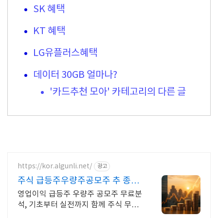
SK 혜택
KT 혜택
LG유플러스혜택
데이터 30GB 얼마나?
'카드추천 모아' 카테고리의 다른 글
https://kor.algunli.net/
광고
주식 급등주우량주공모주 추 종목
전망, 분석자료 제공
영업이익 급등주 우량주 공모주 무료분
석, 기초부터 실전까지 함께 주식 무료
교육 제공, 우량주 무료 정보 제공, 처