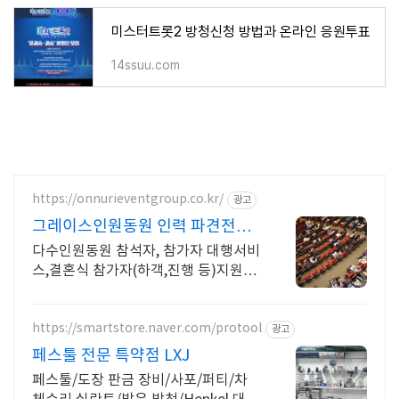
미스터트롯2 방청신청 방법과 온라인 응원투표
14ssuu.com
https://onnurieventgroup.co.kr/
광고
그레이스인원동원 인력 파견전문
업체.
다수인원동원 참석자, 참가자 대행서비
스,결혼식 참가자(하객,진행 등)지원 신
속진행. 상담문의 대환영! 고객만족과
신뢰를 최우선합니다
https://smartstore.naver.com/protool
광고
페스툴 전문 특약점 LXJ
페스툴/도장 판금 장비/사포/퍼티/차