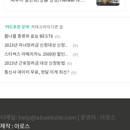
체수리 실란트/방음 방청/Henkel 대리
점
카드추천 모아
'
' 카테고리의 다른 글
봄나물 종류와 효능 BEST6
(0)
2023년 자녀장려금 신청대상 신청방법 홈택스
(0)
스타벅스 아메리카노 2500원 할인행사
(0)
2023년 근로장려금 대상 신청방법
(0)
통신사 데이터 무료, 한달 이게 최선?
(0)
이메일: help@abaeksite.com | 운영자 : 아로스
제작 : 아로스