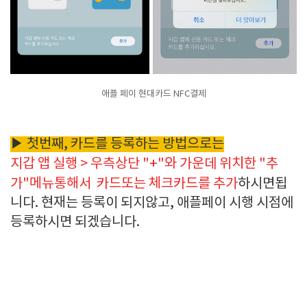
애플 페이 현대카드 NFC결제
▶ 첫번째, 카드를 등록하는 방법으로는
지갑 앱 실행 > 우측상단 "+"와 가운데 위치한 "추
가"메뉴통해서 카드또는 체크카드를 추가
하시면됩
니다. 현재는 등록이 되지않고, 애플페이 시행 시점에
등록하시면 되겠습니다.