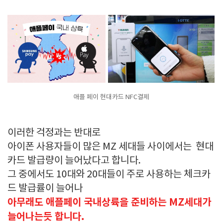
애플 페이 현대카드 NFC결제
이러한 걱정과는 반대로
아이폰 사용자들이 많은 MZ 세대들 사이에서는 현대
카드 발급량이 늘어났다고 합니다.
그 중에서도 10대와 20대들이 주로 사용하는 체크카
드 발급률이 늘어나
아무래도 애플페이 국내상륙을 준비하는 MZ세대가
늘어나는듯 합니다.