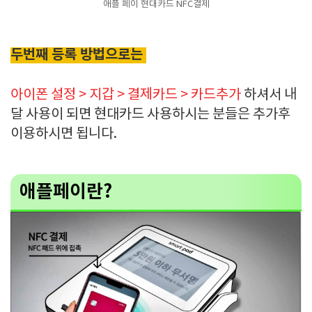
애플 페이 현대카드 NFC결제
두번째 등록 방법으로는
아이폰 설정 > 지갑 > 결제카드 > 카드추가
하셔서 내
달 사용이 되면 현대카드 사용하시는 분들은 추가후
이용하시면 됩니다.
애플페이란?