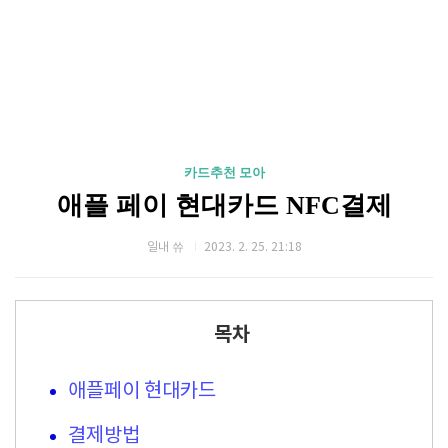
카드추천 모아
애플 페이 현대카드 NFC결제
일내 쓔
2023. 2. 25. 21:18
목차
애플페이 현대카드
결제방법