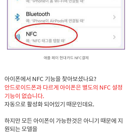
애플 페이 현대카드 NFC결제
아이폰에서 NFC 기능을 찾아보셨나요?
안드로이드폰과 다르게 아이폰은 별도의 NFC 설정
기능이 없습니다.
자동으로 활성화 되어있기 때문인데요.
하지만 모든 아이폰이 가능한것은 아니기 때문에 지
원되는 모델을