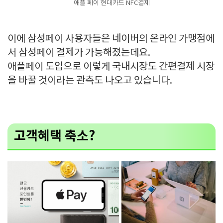
애플 페이 현대카드 NFC결제
이에 삼성페이 사용자들은 네이버의 온라인 가맹점에
서 삼성페이 결제가 가능해졌는데요.
애플페이 도입으로 이렇게 국내시장도 간편결제 시장
을 바꿀 것이라는 관측도 나오고 있습니다.
고객혜택 축소?