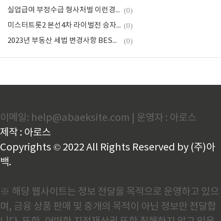
실업급여 부정수급 형사처벌 이런경우도?
(0)
미스터트롯2 본선4차 라이벌전 승자는? 온라인투표하기
(0)
2023년 부동산 세법 변경사항 BEST5
(0)
이메일: help@abaeksite.com | 운영자 : 아로스
제작 : 아로스
Copyrights © 2022 All Rights Reserved by (주)아
백.
※ 해당 웹사이트는 정보 전달을 목적으로 운영하고 있으
며, 금융 상품 판매 및 중개의 목적이 아닌 정보만 전달합