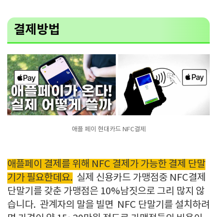
결제방법
애플 페이 현대카드 NFC결제
애플페이 결제를 위해 NFC 결제가 가능한 결제 단말
기가 필요한데요.
실제 신용카드 가맹점중 NFC결제
단말기를 갖춘 가맹점은 10%남짓으로 그리 많지 않
습니다. 관계자의 말을 빌면 NFC 단말기를 설치하려