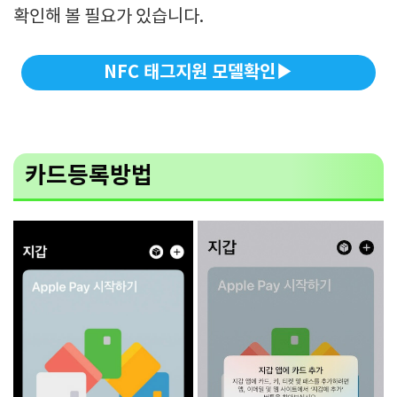
확인해 볼 필요가 있습니다.
NFC 태그지원 모델확인▶
카드등록방법