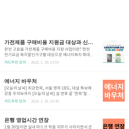
가전제품 구매비용 지원금 대상과 신청방법
한전 고효율 가전제품 구매비용 지원 사업이란? 한전
전기요금 복지할인가구를 대상으로 에너지복지 확대를
위해 고효율 가전제품 구입 시 구매비용의 10%(가구
카드추천 모아
2023. 1. 26. 13:53
당 30만 원 한도)를 지원해주는 사업입니다. 예를 들어
가전제품 구매액이 300만 원이라면 30만 원을 지원받
을 수 있으니 대상자분들은 꼭 확인해 보시기 바랍니다.
에너지 바우처
대상자 여부 확인, 신청방법, 지원대상 제품은 어떤게
있는지 순차적으로 정리해 드릴게요^^ 한전 고효율 가
[오늘의 날씨] 최강한파, 서울 영하 18도, 대설 특보에
전제품 구매비용 지원사업 홈페이지 접속 홈페이지를
강풍 주의보까지 [오늘의 날씨] 설 연휴 끝 '한파'절정...
접속하면 나오는 첫 화면입니다. 01 회원가입 01. 회원
서울 최저 -18도 연휴 끝무렵부터 한파가 올거라는 뉴
카드추천 모아
2023. 1. 25. 15:43
가입부터내가 대상자인지 확인은 회원가입을 해야 알
스가 연일 보도되었는데요. 이럴 때일수록 취약계층의
수 있습니다. https://en-ter.co.kr/support/login/l
겨울나기는 한숨이 더 깊어질 것 같습니다. 연휴기간 내
ogin.do 한전 고효율 가전제품 구매비용 지원 ..
가장 뜨거웠던 대화가 난방비 폭탄입니다. 인상금액은
은행 영업시간 연장
제각각 이지만 폭탄이라는 말이 어울릴 정도로 모든 가
정이 역대최대 난방비를 내지 않았을까 싶습니다. 다행
1월 30일이면 실내 마스크 착용 의무가 사라지면서 은