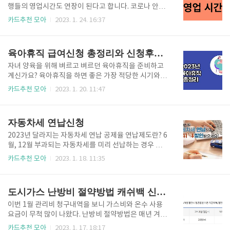
히 취약계층에게는 정부지원사업으로 한국에너지 공단
행들의 영업시간도 연장이 된다고 합니다. 코로나 안정
에서 에너지바우처를 지원하고 있어 안내해드리겠습니
화로 거리두기 해제와 국민들의 경제활동은 정상화되
카드추천 모아
2023. 1. 24. 16:37
다. 1. 에너지 바우처란? 2. 지원금액 3. 지원대상자 4.
었지만, 은행의 영업시간 단축은 그대로다 보니 시민들
신청기간 5. 신청방법 6. 신청 후 언제 받을 수 있나요?
의 불편도 커지고, 은행업무를 위해 시간을 낼 수 없는
1. 에너지 바우처란? 국민 모두가 따뜻한 겨울을 보낼..
직장인들 또한 불만이 많습니다. 종전 은행영업 시간 :
육아휴직 급여신청 총정리와 신청후기 (출산과 육아 지원금종류)
오전 9시~오후 4시 2021년 정부가 수도권에서 사회적
거리 두기를 4단계로 강화하면서, 수도권에 1시간 단축
자녀 양육을 위해 벼르고 벼르던 육아휴직을 준비하고
영업을 시작으로 전국 단위로 확대가 되어 은행들의 1
계신가요? 육아휴직을 하면 좋은 가장 적당한 시기와
시간 단축영업은 23년 1월 현재까지시행 중에 있습니
육아휴직급여 신청조건 그리고 신청방법에 대해서 궁
카드추천 모아
2023. 1. 20. 11:47
다. 영업시간 : 오전 9시 30분~오후 3시 30분 현재 시중
금 사항 총정리해 보도록 하겠습니다. 또한 실제 신청후
은행들 홈페이지를 접속해 보면 아직도 1시간 단축근무
기와 출산과 육아로 인한 지원금에 대해 모두 확인해 드
에 대한 영업시간 공지가 뜨고 있습니다. 하지만, 실내
리겠습니다. 육아휴직을 이미 결정한 상태라면 '육아휴
자동차세 연납신청
마스크 착용의..
직 급여 계산기'를 통해 궁금한 육아휴직수당을 먼저 확
인해 보시길 바랍니다. 육아휴직 급여 계산하기 처음 출
2023년 달라지는 자동차세 연납 공제율 연납제도란? 6
산과 육아를 하게 되면 알아야할 제도가 참 많습니다.
월, 12월 부과되는 자동차세를 미리 선납하는 경우 세
그중에서도 실제 생활에 도움이 되는 지원금 혜택은 절
액 공제를 받을 수 있는 제도 자동차세를 1년 치를 미리
카드추천 모아
2023. 1. 18. 11:35
대 놓치면 안 되는데요. 미리 알고 대처하고, 지원금 내
선납하면 할인을 받을 수 있습니다. 예전에 자동차세 연
용에 따라 신청시기와 신청방법 사용방법을 모두 다르
납신청 공제율은 10%로 100만 원일 경우 90만 원으로
기 때문에 이번 기회에 같이 아래 표를 통해 전체적으로
10만 원이 내려가는 효과였기에 선납 할인폭이 컸습니
도시가스 난방비 절약방법 캐쉬백 신청 카드할인 탄소포인트제
지원금 내용을 확인해 보시길..
다. 하지만, 앞으로 연납공제율이 5년간 단계적 조정이
됩니다. 작년부터 시작하여 연납 공제율은 축소가 되고
이번 1월 관리비 청구내역을 보니 가스비와 온수 사용
있습니다. 올해까지는 6.4%로 자동차세 연납신청 할인
요금이 무척 많이 나왔다. 난방비 절약방법은 매년 겨울
율이 양호하나 내년부터는 체감이 크지는 않을 것 같습
마다 고민하게 되는 부분이지만, 때 이른 한파에 올해는
카드추천 모아
2023. 1. 17. 18:17