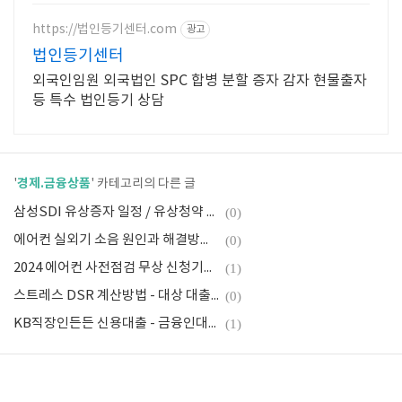
https://법인등기센터.com
광고
법인등기센터
외국인임원 외국법인 SPC 합병 분할 증자 감자 현물출자
등 특수 법인등기 상담
경제.금융상품
'
' 카테고리의 다른 글
삼성SDI 유상증자 일정 / 유상청약 신청방법 / 신주인수권 매매 방법 / 유의사항 / 주가
(0)
에어컨 실외기 소음 원인과 해결방법 4가지 - 에러코드별 원인
(0)
2024 에어컨 사전점검 무상 신청기간과 방법 - 삼성, LG, 위니아, 캐리어
(1)
스트레스 DSR 계산방법 - 대상 대출과 한도(미적용사례 포함)
(0)
KB직장인든든 신용대출 - 금융인대상 우대금리 0.9%
(1)