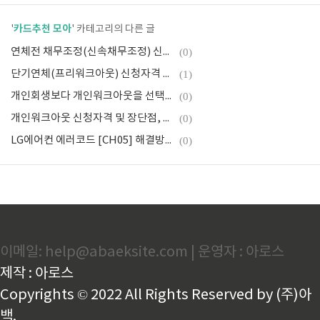
카드추천 모아
'
' 카테고리의 다른 글
연체전 채무조정(신속채무조정) 신청자격과 신청방법 총정리
(0)
단기연체(프리워크아웃) 신청자격 대상과 신청방법
(1)
개인회생보다 개인워크아웃을 선택하는 이유 BEST5
(0)
개인워크아웃 신청자격 및 장단점, 신청방법 총정리
(0)
LG에어컨 에러코드 [CH05] 해결방법 A/S신청방법
(0)
이메일: help@abaeksite.com | 운영자 : 아로스
제작 : 아로스
Copyrights © 2022 All Rights Reserved by (주)아
백.