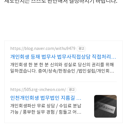
제도인지는 스스로 판단해서 결정하시기 바랍니다.
https://blog.naver.com/withu9479
광고
개인회생 등재 법무사 법무사직접상담 직접처리
빠름
개인회생 한 분 한 분 신의와 성실로 당신의 권리를 위해
일하겠습니다. 증여/상속/한정승인 /법인설립/개인회생/
소장/답변서/개명/법인 부동산등기/압류추심
https://505zrg-incheon.com/
광고
인천개인회생 법무법인 지름길 합
리적인 수임료
개인회생파산 무료 상담 / 수임료 분납
가능 / 풍부한 실무 경험 / 힘들고 어려
운 면책까지의 길, 지름길이 끝까지 도
와드립니다.