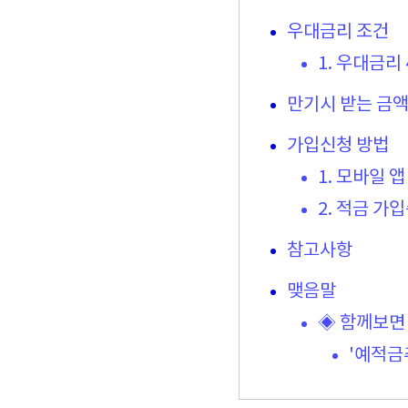
우대금리 조건
1. 우대금리 
만기시 받는 금액
가입신청 방법
1. 모바일 
2. 적금 가
참고사항
맺음말
◈ 함께보면
'예적금