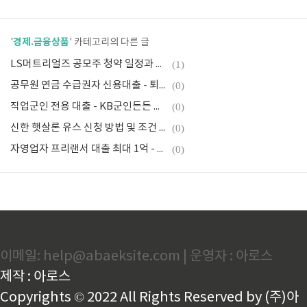
경제.금융상품
'
' 카테고리의 다른 글
LS머트리얼즈 공모주 청약 일정과 수요예측 결과
(1)
공무원 연금 수급권자 신용대출 - 퇴직 공무원(군무원)
(0)
직업군인 전용 대출 - KB군인든든 신용대출 신청조건과 방법
(0)
신한 햇살론 유스 신청 방법 및 조건 필요 서류 - 사회초년생, 대학생,취업준비생 대출
(0)
자영업자 프리랜서 대출 최대 1억 - KB 사업자든든 신용대출
(0)
이메일: help@abaeksite.com | 운영자 : 아로스
제작 : 아로스
Copyrights © 2022 All Rights Reserved by (주)아