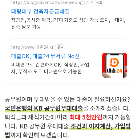
https://blog.naver.com/taepyeong1214
광고
태평대부 건축자금급해결
착공전,공사중 자금, PF대기중도 상담 가능 토지,나대지,
신축 담보 가능
http://www.대출24.kr
광고
대출OK, 대출24 무서류 No신용
대출가능!
비대면으로 간편하게OK! 직장인, 사업
자, 무직자 모두 비대면으로 가능한 대
출24 누구보다 빠르게 남들과는 다르
게 대출가능한 이곳! 대출24
공무원이며 우대받을 수 있는 대출이 필요하신가요?
국민은행의 KB 공무원우대대출
을 소개하겠습니다.
최대 5천만원
퇴직금과 재직기간에 따라
까지 가능합
조건과 이자계산, 가입방
니다. KB 공무원 우대대출
법
까지 확인해 보겠습니다.