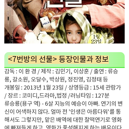
<7번방의 선물> 등장인물과 정보
감독 : 이 환 경 / 제작 : 김민기, 이상훈 / 출연 : 류승
룡, 갈소원, 오달수, 박상원, 정진영, 김정태 등
개봉일 : 2013년 1월 23일 / 상영등급 : 15세 관람가
/ 장르 : 코미디,드라마,법정 /러닝타임 : 127분
류승룡(용구 역) - 6살 지능의 예승이 아빠. 연기의 변
신이 어색하지 않다. 얼마 전 '인생은 아름다워'를 통
해서도 그렇지만, 맡은 배역에 대한 찰떡연기로 영화
에 빠져들게 하고, 영화가 풍성해지게 하는 배우이다.