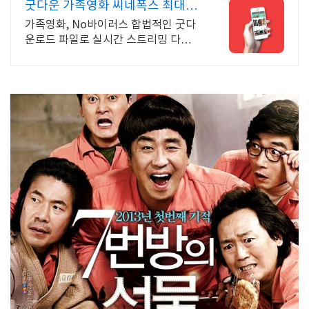
굿다운 가족영화 씨네폭스 최대3
만원+10%추가적립
가족영화, No바이러스 합법적인 굿다
운로드 파일로 실시간 스트리밍 다운로
드