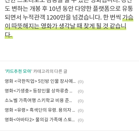
잔한 스토리로도 감동을 줄 수 있는 영화입니다. 강산
도 변하는 개봉 후 10년 동안 다양한 플랫폼으로 유통
되면서 누적관객 1200만을 넘겼습니다. 한 번씩
가슴
이 따뜻해지는 영화가 생각날 때 찾게 될 것 같습니
다.
카드추천 모아
'
' 카테고리의 다른 글
영화 <극한직업> 5인방 인물 장사에 소질있는 형사이야기 감상평
(0)
영화<기생충> 등장인물 상하류층 온도차 리뷰
(0)
소노벨 가족여행 스키학교 비용 준비물 예약
(0)
영화 <유령> 흑색단의 유령. 용의자 캐릭터 기대평
(0)
영화<아바타2> 물의길 가족애 스토리와 제작비 인물소개
(0)