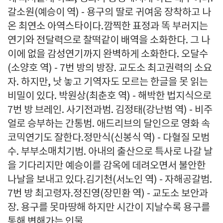
갈소원(예승이 역) - 용구의 딸로 귀여움 장착하고 나
온 최연소 아역스타이다.깜찍한 표정과 똑 부러지는
연기와 전달력으로 찰떡같이 배역을 소화한다. 그 나
이에 없을 감성연기까지 완벽하게 소화한다. 오달수
(소양호 역) - 7번 방의 방장. 교도소 최고권력의 소요
자. 하지만, 낫 놓고 기역자도 모르는 한글을 못 읽는
비밀이 있다. 박원상(최춘호 역) - 해박한 법지식으로
7번 방 브레인. 사기전과범. 김정태(강난범 역) - 비주
얼로 승부하는 간통범. 애드리브의 달인으로 영화 속
코믹연기도 잘한다.정만식(신봉식 역) - 다혈질 모범
수. 부부소매치기범. 아내의 출산으로 특사로 나갈 날
을 기다리지만 예승이를 감옥에 데려오면서 불안한
나날을 보내고 있다.김기천(서노인 역) - 자해공갈범.
7번 방 최고령자.정진영(장민환 역) - 교도소 보안과
장. 용구를 못마땅해 하지만 시간이 지날수록 용구를
통해 변해가는 인물