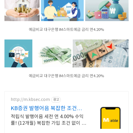
예금비교 대구은행 IM스마트예금 금리 연4.20%
예금비교 대구은행 IM스마트예금 금리 연4.20%
http://m.kbsec.com
광고
KB증권 발행어음 복잡한 조건없
이 누구나
적립식 발행어음 세전 연 4.00% 수익
률! (12개월) 복잡한 가입 조건 없이 자
유롭게 설정하는 만기 일자 (최대 1년)