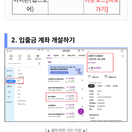
아이폰(앱스토
다운로드[바로
어)
가기]
2. 입출금 계좌 개설하기
[▲ 클릭하면 사진 커짐 ▲]