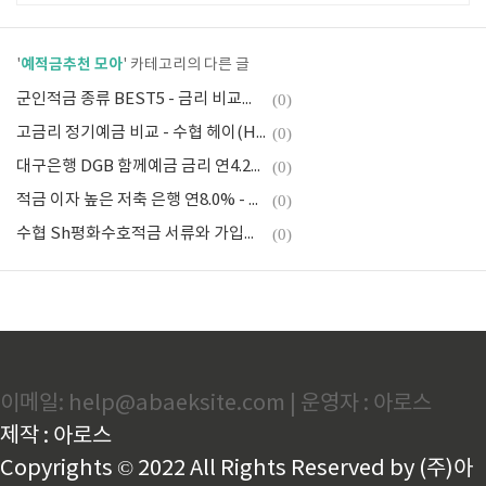
예적금추천 모아
'
' 카테고리의 다른 글
군인적금 종류 BEST5 - 금리 비교와 필요서류
(0)
고금리 정기예금 비교 - 수협 헤이(Hey)정기예금 연4.15%
(0)
대구은행 DGB 함께예금 금리 연4.25% - 우대조건 및 이자계산
(0)
적금 이자 높은 저축 은행 연8.0% - 우리E음플러스정기적금
(0)
수협 Sh평화수호적금 서류와 가입방법 총정리 (직업군인, 직업경찰 및 직업소방관)
(0)
이메일: help@abaeksite.com | 운영자 : 아로스
제작 : 아로스
Copyrights © 2022 All Rights Reserved by (주)아